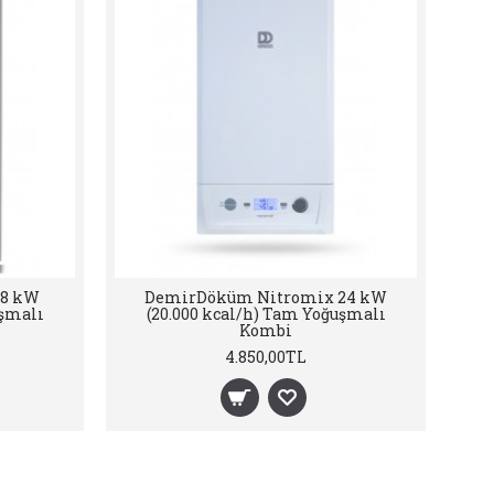
kcal/h)
E.C.A Proteus Premix 24 Kw (20.000
E.
bi
kcal/h) Tam Yoğuşmalı Kombi
4.950,00TL