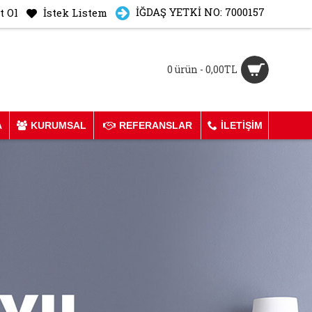
İĞDAŞ YETKİ NO: 7000157
t Ol
İstek Listem
0 ürün - 0,00TL
A
KURUMSAL
REFERANSLAR
İLETIŞIM