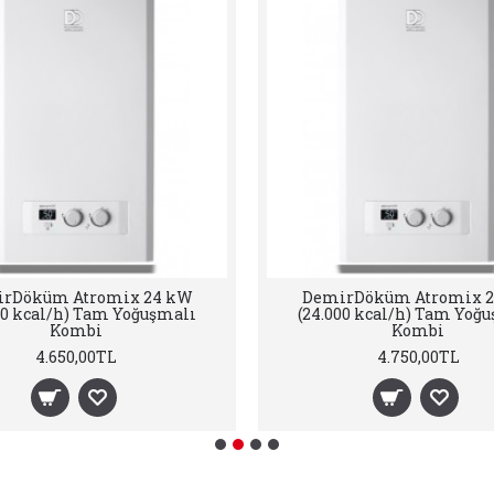
.A Calora Premix 24Kw
E.C.A Citius 24 kW (20.000 
cal/h Tam Yoğuşmalı Kombi
Tam Yoğuşmalı Kom
4.450,00TL
4.200,00TL