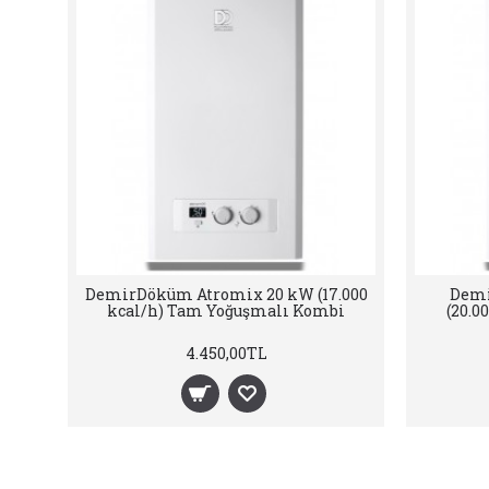
W
DemirDöküm Nitron Condense 24
E.C
ı
kW (20.000 kcal/h) Yarı Yoğuşmalı
20.000k
Kombi
3.400,00TL