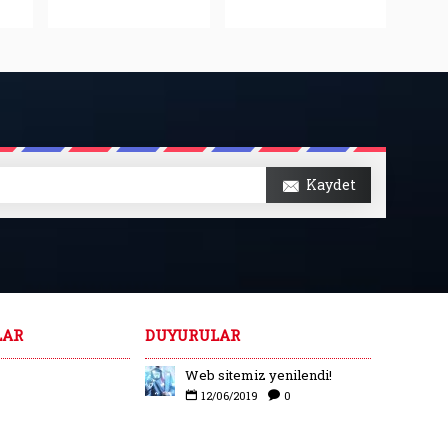
Kaydet
LAR
DUYURULAR
Web sitemiz yenilendi!
12/06/2019
0